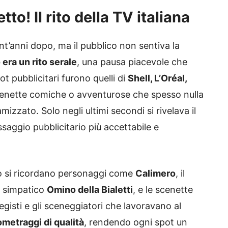
tto! Il rito della TV italiana
nt’anni dopo, ma il pubblico non sentiva la
 era un rito serale
, una pausa piacevole che
ot pubblicitari furono quelli di
Shell, L’Oréal,
scenette comiche o avventurose che spesso nulla
izzato. Solo negli ultimi secondi si rivelava il
aggio pubblicitario più accettabile e
llo si ricordano personaggi come
Calimero
, il
l simpatico
Omino della Bialetti
, e le scenette
 registi e gli sceneggiatori che lavoravano al
ometraggi di qualità
, rendendo ogni spot un